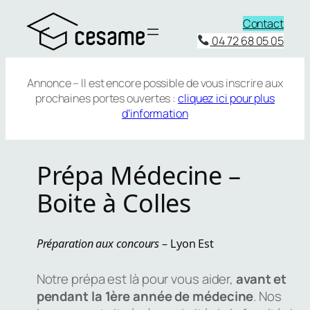
Aller
Contact
au
04 72 68 05 05
contenu
Annonce – Il est encore possible de vous inscrire aux
prochaines portes ouvertes :
cliquez ici pour plus
d’information
Prépa Médecine –
Boite à Colles
Préparation aux concours
– Lyon Est
Notre prépa est là pour vous aider,
avant et
pendant la 1ère année de médecine
. Nos