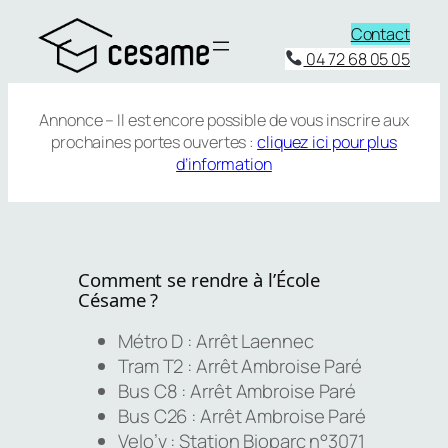
Aller
Contact
au
04 72 68 05 05
contenu
Annonce – Il est encore possible de vous inscrire aux
prochaines portes ouvertes :
cliquez ici pour plus
d’information
Comment se rendre à l’École
Césame ?
Métro D : Arrêt Laennec
Tram T2 : Arrêt Ambroise Paré
Bus C8 : Arrêt Ambroise Paré
Bus C26 : Arrêt Ambroise Paré
Velo’v : Station Bioparc n°3071