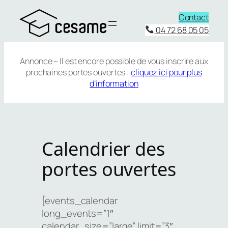
Aller
Contact
au
04 72 68 05 05
contenu
Annonce – Il est encore possible de vous inscrire aux
prochaines portes ouvertes :
cliquez ici pour plus
d’information
Calendrier des
portes ouvertes
[events_calendar
long_events=”1″
calendar_size=”large” limit=”3″