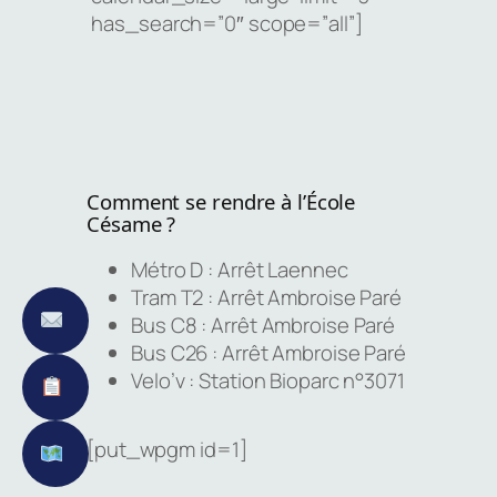
has_search=”0″ scope=”all”]
Comment se rendre à l’École
Césame ?
Métro D : Arrêt Laennec
Tram T2 : Arrêt Ambroise Paré
Bus C8 : Arrêt Ambroise Paré
Bus C26 : Arrêt Ambroise Paré
Velo’v : Station Bioparc n°3071
[put_wpgm id=1]