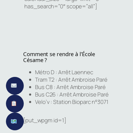
has_search=”0″ scope=”all”]
Comment se rendre à l’École
Césame ?
Métro D : Arrêt Laennec
Tram T2 : Arrêt Ambroise Paré
Bus C8 : Arrêt Ambroise Paré
Bus C26 : Arrêt Ambroise Paré
Velo’v : Station Bioparc n°3071
[put_wpgm id=1]