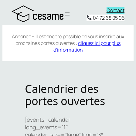
Aller
Contact
au
04 72 68 05 05
contenu
Annonce – Il est encore possible de vous inscrire aux
prochaines portes ouvertes :
cliquez ici pour plus
d’information
Calendrier des
portes ouvertes
[events_calendar
long_events=”1″
calendar_size=”large” limit=”3″